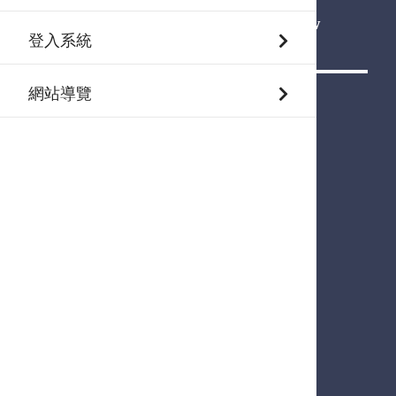
Gifted and Talented Education in New
登入系統
Taipei City
網站導覽
新北市特教諮詢專線
教育局特殊教育科
(02)2960-3456 (
職掌分機表
)
新北市板橋區中山路一段161號21樓
維護廠商 ：下營資訊有限公司
服務時間 ：周一~周五：08:30 ~ 12:00
13:30 ~ 17:00
報修電話 ：04-2301-6789
新北市國小教育資優教育資源中心
電話：(02)8979-1352 (分機:802~806)(
執掌
)
傳真：(02)8262-0007
聯絡信箱：
gt.ntpc@gifted.ntpc.edu.tw