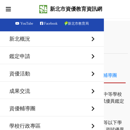
新北市資優教育資訊網
YouTube
Facebook
新北市教育局
首頁
最新消息
新北概況
最新消息
鑑定申請
最新消息
鑑定資訊
資優活動
資優活動
成果交流
資優輔導團
成果交流
115-08-06
鑑定資訊
【新北市115學年度高級中等學校
學術性向（語文類）資賦優異鑑定
複選評量結果公告】
資優輔導團
115-07-23
鑑定資訊
新北市115學年度高級中等以下學
學校行政專區
校其他特殊才能（資訊）資賦優異