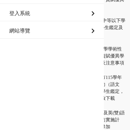
學生鑑定申請步驟說明
登入系統
115-07-20
【資訊資優】新北市115學年度高級中等以下學
校其他特殊才能（資訊）資賦優異學生鑑定及
網站導覽
安置操作流程說明(給承辦人員)
115-07-14
鑑定資訊
新北市115學年度高級中學學術性
向（數理類、語文類）資賦優異學
生鑑定－初選評量時程及注意事項
115-07-14
鑑定資訊
【高中學術性向】新北市115學年
度高級中等學校學術性向（語文
類、數理類）資賦優異學生鑑定，
［評量證］自即日起開放下載
115-07-13
資優活動
公告本市115學年度資優及英(雙)語
教師專業發展國際工作坊實施計
畫，歡迎老師踴躍報名參加