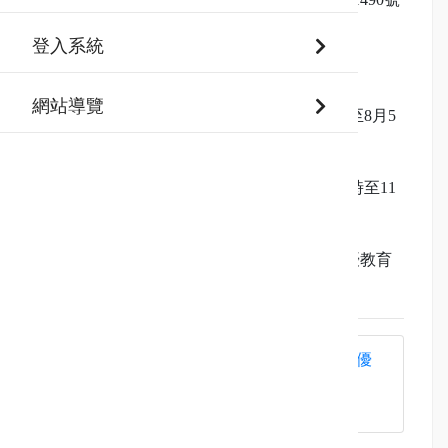
函辦理。
登入系統
2.
申請時間:
網站導覽
＊第一梯次：115年8月3日（週一）上午9時至8月5
日（週三）下午4時
＊第二梯次：115年11月23日（週一）上午9時至11
月25日（週三）下午4時
3.
如有相關問題，請洽本市中等教育階段資優教育
資源中心（02-89791352分機603）。
新北市115學年度高中以下學校資訊資優
學生鑑定及安置實施計畫(公告版).pdf
(363
KB)