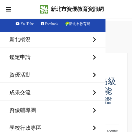
新北市資優教育資訊網
YouTube
Facebook
新北市教育局
首頁
最新消息
新北概況
鑑定資訊
鑑定申請
【其他特殊才能 （資訊
資優活動
類）】新北市115學年度高級
中等以下學校其他特殊才能
成果交流
（資訊類）資賦優異學生鑑
定及安置實施計畫
資優輔導團
發佈日期：115-07-03
學校行政專區
1.依據：115年7月3日新北府教特字第1151251490號