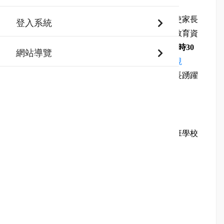
二、本學年度鑑定由家長自行線上報名，為使家長
登入系統
了解鑑定程序、內容及報名方式，本府資優教育資
源中心將於
114
年
10
月
01
日（星期三）下午
06
時
30
網站導覽
分
，於新北市資優中心頻道（
連結
（另開新視
窗）
）辦理線上初選評量說明會，請轉知家長踴躍
參加。
三、實施計畫及海報如附件所示。
四、如有相關問題，請洽本市資優資源班設班學校
特教組長，或本市國小資優教育資源中心
(02-
89791352
分機
604
、
605)