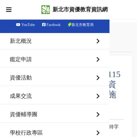
新北市資優教育資訊網
YouTube
Facebook
新北市教育局
首頁
最新消息
新北概況
鑑定資訊
鑑定申請
【國小一般智能】新北市115
資優活動
學年度國民小學一般智能資
賦優異學生鑑定及安置實施
成果交流
計畫
資優輔導團
發佈日期：114-09-26
ㄧ、依據：
中華民國
114
年
09
月
24
日新北府教特字
學校行政專區
第
1141936548
號函訂定