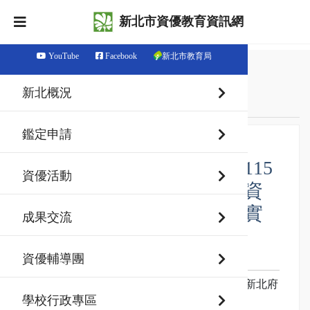
新北市資優教育資訊網
YouTube
Facebook
新北市教育局
首頁
最新消息
新北概況
鑑定資訊
鑑定申請
【國中學術性向】新北市115
資優活動
學年度國民中學學術性向資
賦優異學生鑑定安置工作實
成果交流
施計畫及系統操作說明
資優輔導團
發佈日期：114-11-28
一、依據：新北市政府教育局114年11月7日新北府
教特字第1142247603號函訂定。
學校行政專區