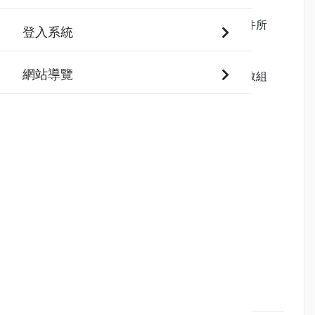
二、實施計畫及家長版操作手冊、海報如附件所
登入系統
示。
網站導覽
三、如有相關問題，請洽就讀學校輔導處特教組
長，或本市中等教育資優教育資源中心
（89791352分機601、603）。