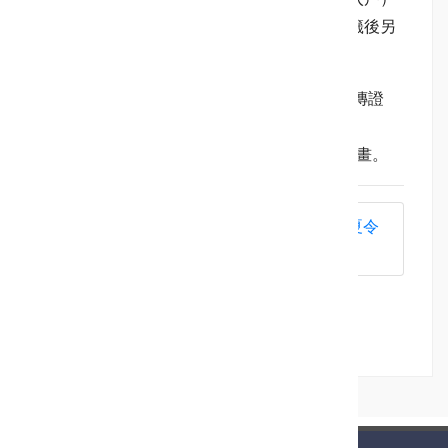
之學生，將於115年5月26日上午10點辦理抽籤後另
行公告。
#請錄取學生務必於5/22前完成繳費與回傳證
明。
#活動內容及詳細規範請詳閱附件實施計畫。
115年新北市暑期資優教育SDGs課程夏令
營_錄取公告1150505(1).pdf
(128 KB)
回上頁