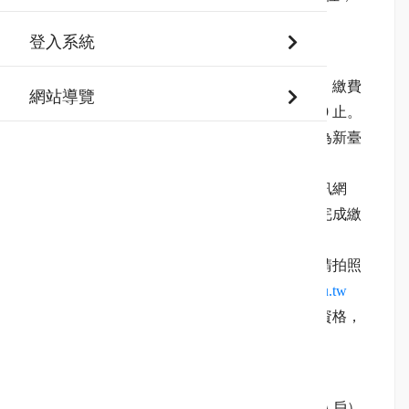
詳細錄取名單請參閱附件。
登入系統
貳、繳費資訊
一、繳費時間：即日起開放繳費單下載，繳費
網站導覽
截止時間為 115年5月22日（週五）晚上 11:59 止。
二、報名費用：每位參加學生所需費用為新臺
幣 17,000 元整。
三、繳費方式：請登入新北資優教育資訊網
【自行下載】繳費單至系統合作之各大平台完成繳
費。
四、為避免系統入帳之時間差，繳費完請拍照
或掃描回傳繳費證明至
gt.ntpc@gifted.ntpc.edu.tw
未於時間內完成繳費者將取消錄取資格，
並視同未完成報名手續。
參、補助資格說明
符合免費補助資格（低收入戶、中低收入戶）