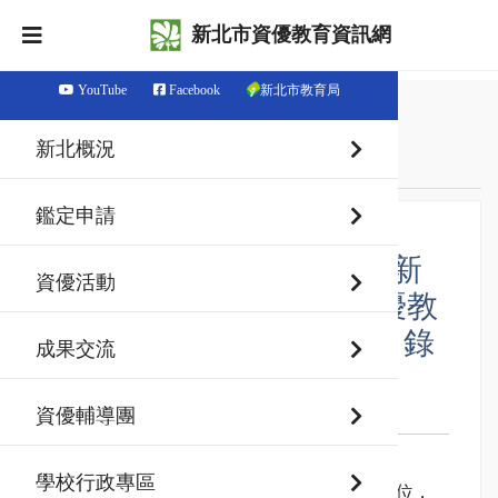
新北市資優教育資訊網
YouTube
Facebook
新北市教育局
首頁
最新消息
新北概況
資優活動
鑑定申請
【國小暑期夏令營】公告新
資優活動
北市政府教育局115年資優教
育暑期SDGs課程夏令營－錄
成果交流
取名單及繳費事宜
資優輔導團
發佈日期：115-05-05
壹、錄取名單
學校行政專區
本梯次活動經審核後，總共錄取學生 91 位，