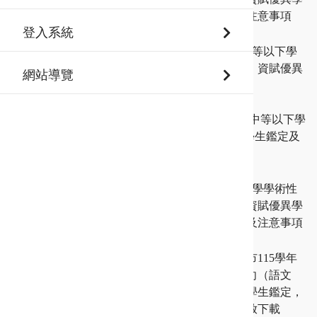
生鑑定複選評量時程及注意事項
登入系統
115-07-23
鑑定資訊
新北市115學年度高級中等以下學
校其他特殊才能（資訊）資賦優異
網站導覽
學生鑑定申請步驟說明
115-07-20
【資訊資優】新北市115學年度高級中等以下學
校其他特殊才能（資訊）資賦優異學生鑑定及
安置操作流程說明(給承辦人員)
115-07-14
鑑定資訊
新北市115學年度高級中學學術性
向（數理類、語文類）資賦優異學
生鑑定－初選評量時程及注意事項
115-07-14
鑑定資訊
【高中學術性向】新北市115學年
度高級中等學校學術性向（語文
類、數理類）資賦優異學生鑑定，
［評量證］自即日起開放下載