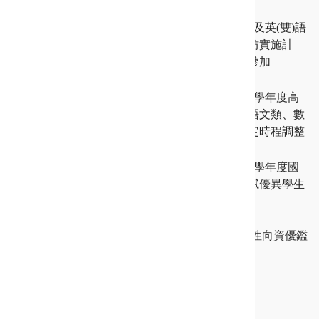
115-07-13
資優活動
公告本市115學年度資優及英(雙)語
教師專業發展國際工作坊實施計
畫，歡迎老師踴躍報名參加
115-07-10
鑑定資訊
【緊急公告】新北市115學年度高
級中等學校學術性向（語文類、數
理類）資賦優異學生鑑定時程調整
115-07-07
鑑定資訊
【藝術才能】新北市115學年度國
民教育階段藝術才能資賦優異學生
鑑定及安置實施計畫
115-07-03
【高中學術性向】115新北高中學術性向資優鑑
定家長操作手冊（語文類）
更多最新消息