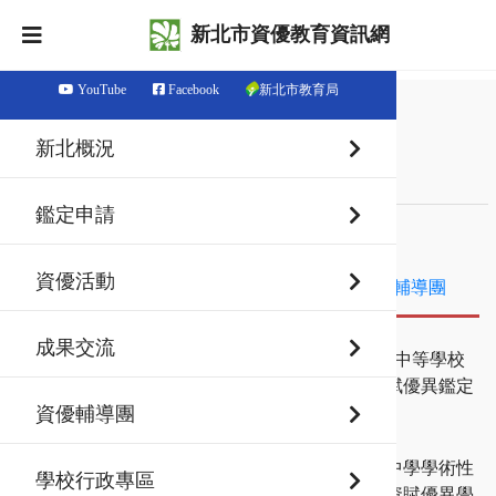
新北市資優教育資訊網
YouTube
Facebook
新北市教育局
首頁
最新消息
新北概況
最新消息
鑑定申請
最新消息
鑑定資訊
資優活動
資優活動
成果交流
資優輔導團
成果交流
115-08-06
鑑定資訊
【新北市115學年度高級中等學校
學術性向（語文類）資賦優異鑑定
複選評量結果公告】
資優輔導團
115-07-24
鑑定資訊
新北市 115 學年度高級中學學術性
學校行政專區
向（數理類、語文類）資賦優異學