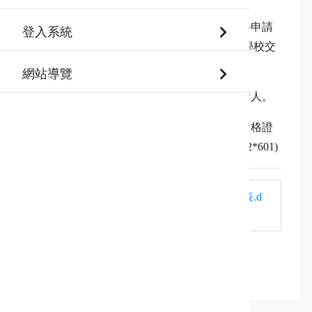
2.如需要申請資優資格證明書補發者，請填妥申請
登入系統
書後，繳交給原就讀學校特教組核章，再由學校交
給資優中心進行補發作業。
網站導覽
3.補發後之資優資格證明書會由學校交給申請人。
4.若因畢業或轉學至外縣市而遺失本市資優資格證
明書，需補發者請電洽資優中心 (02-89791352*601)
國教階段資優資格證明書換補發申請表.d
oc
(46.5 KB)
回上頁