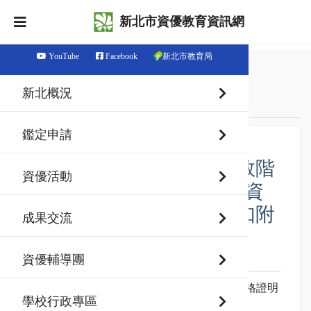
新北市資優教育資訊網
YouTube
Facebook
新北市教育局
首頁
最新消息
新北概況
鑑定資訊
鑑定申請
【相關表件】<新北市國教階
資優活動
段資賦優異學生特殊教育資
格證明書補發申請書>詳如附
成果交流
件，請參閱
資優輔導團
發佈日期：111-02-17
1.<新北市國教階段資賦優異學生特殊教育資格證明
學校行政專區
書補發申請書>詳如附件