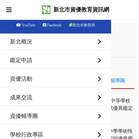
新北市資優教育資訊網
YouTube
Facebook
新北市教育局
首頁
最新消息
新北概況
最新消息
鑑定申請
最新消息
鑑定資訊
資優活動
資優活動
成果交流
資優輔導團
成果交流
115-08-06
鑑定資訊
【新北市115學年度高級中等學校
學術性向（語文類）資賦優異鑑定
複選評量結果公告】
資優輔導團
115-07-24
鑑定資訊
新北市 115 學年度高級中學學術性
學校行政專區
向（數理類、語文類）資賦優異學