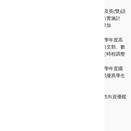
115-07-13
資優活動
公告本市115學年度資優及英(雙)語
教師專業發展國際工作坊實施計
畫，歡迎老師踴躍報名參加
115-07-10
鑑定資訊
【緊急公告】新北市115學年度高
級中等學校學術性向（語文類、數
理類）資賦優異學生鑑定時程調整
115-07-07
鑑定資訊
【藝術才能】新北市115學年度國
民教育階段藝術才能資賦優異學生
鑑定及安置實施計畫
115-07-03
【高中學術性向】115新北高中學術性向資優鑑
定家長操作手冊（語文類）
更多最新消息