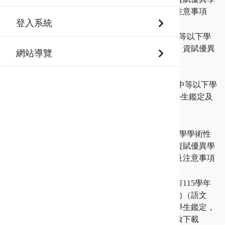
生鑑定複選評量時程及注意事項
登入系統
115-07-23
鑑定資訊
新北市115學年度高級中等以下學
校其他特殊才能（資訊）資賦優異
網站導覽
學生鑑定申請步驟說明
115-07-20
【資訊資優】新北市115學年度高級中等以下學
校其他特殊才能（資訊）資賦優異學生鑑定及
安置操作流程說明(給承辦人員)
115-07-14
鑑定資訊
新北市115學年度高級中學學術性
向（數理類、語文類）資賦優異學
生鑑定－初選評量時程及注意事項
115-07-14
鑑定資訊
【高中學術性向】新北市115學年
度高級中等學校學術性向（語文
類、數理類）資賦優異學生鑑定，
［評量證］自即日起開放下載